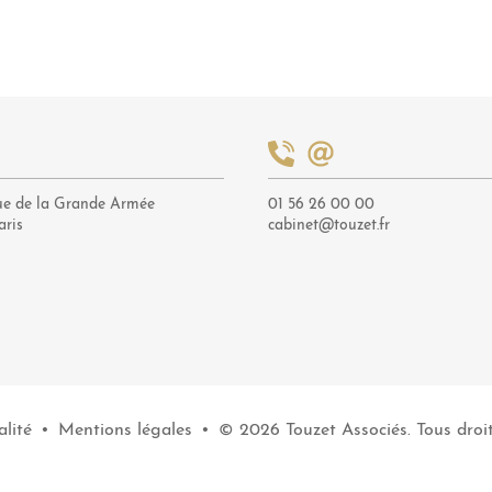
ue de la Grande Armée
01 56 26 00 00
aris
cabinet@touzet.fr
lité
•
Mentions légales
•
© 2026 Touzet Associés. Tous droit