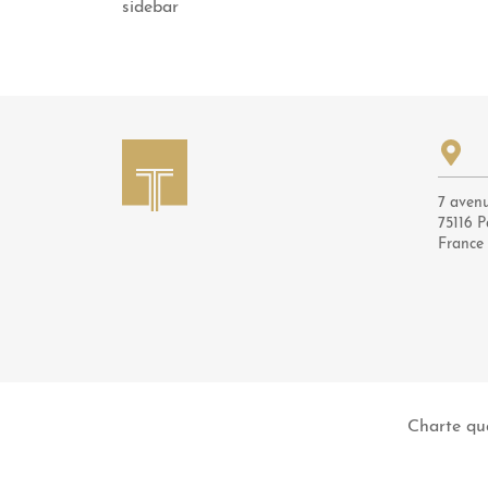
sidebar
7 aven
75116 P
France
Charte qua